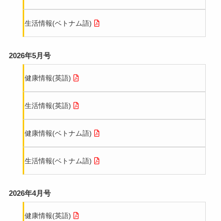
「鶏の日」と安全標識の多言語化
生活情報(ベトナム語)
翻訳アプリでは伝わらない。建設現場が選んだ通訳
運用と安全教育の実務
2026年5月号
外国人材の受入は「まず日本人が学ぶ」から－従業
員12名の建設会社が実践する定着支援
健康情報(英語)
外国人材を日本人と同じ物差しで評価。紹介会社に
生活情報(英語)
頼らない採用を実現した農業法人の仕組み
健康情報(ベトナム語)
外国人材の受入体制づくり｜契約書から評価制度ま
でインドネシア語で整備した農園の事例
生活情報(ベトナム語)
外国人IT人材の採用から定着まで｜つくば発IT企業
が築いた受入体制の全体像
2026年4月号
外国人材の採用の取り組みにおける事例
健康情報(英語)