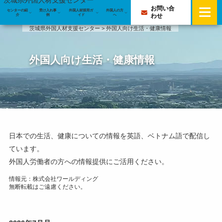
茨城県外国人材支援センター
お問い合
センターの紹
受け入れ事
外国人材採用ガ
外国人の方
センターの紹介
わせ
介
例
イド
へ
茨城県外国人材支援センター
>
外国人向け生活・健康情報
センターの紹介
受け入れ事例
外国人向け生活・健康情報
業務案内
受け入れ事例
外国人材採用ガイド
専門アドバイザーのご紹介
外国人受入優良企業等認定企業の取組事例
外国人材採用ガイド
外国人材の採用・定着を支えるわかる化の実践｜介
企業・団体サポート登録
日本で就労できる在留資格
プライバシーポリシー
護老人保健施設の受入事例
メールマガジン
外国人材の募集と採用方法
日本での生活、健康についての情報を英語、ベトナム語で配信し
外国人の方へ
学習時間も試験費用も会社が保障－外国人材に「選
ています。
ばれる」介護現場の受入体制
行政書士・社会保険労務士による無料相談会
雇用後の定着に向けたポイント
外国人労働者の方への情報提供にご活用ください。
外国人材が管理職に。全社員共通の評価制度で定着
情報元：株式会社ワールディング
外国人材受け入れの注意点
無断転載はご遠慮ください。
を実現した企業の取組
よくある質問
銀行口座開設を企業が直接相談。外国籍社員の「来