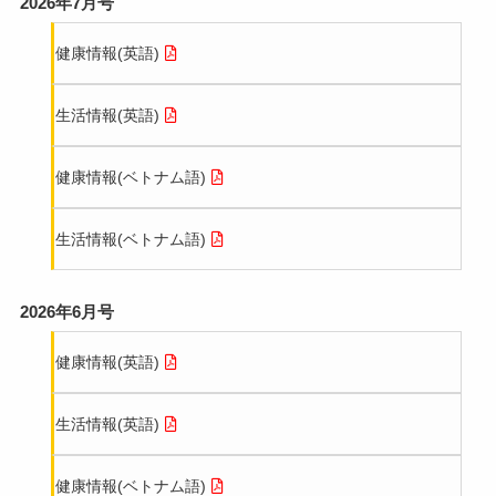
2026年7月号
日初日」から伴走する受入体制の中身
在留カードの確認
健康情報(英語)
外国人材の定着を支える「公平な制度」と「個別配
各種お問い合わせ
慮」－茨城県内IT企業の取組事例
生活情報(英語)
言葉より動画で安全を伝える｜精密板金加工会社の
健康情報(ベトナム語)
外国人材受入事例
特定技能2号を見据えた育成設計－茨城・笠間の製造
生活情報(ベトナム語)
現場から
2026年6月号
声かけでN3合格、面接段階で住居確保－鍛造メーカ
ーの外国人材受入の工夫
健康情報(英語)
建設業の外国人材受入事例｜通訳×全員ミーティング
で舗装現場を変えた取組
生活情報(英語)
技能実習生の受け入れ事例：建設会社が実践する
健康情報(ベトナム語)