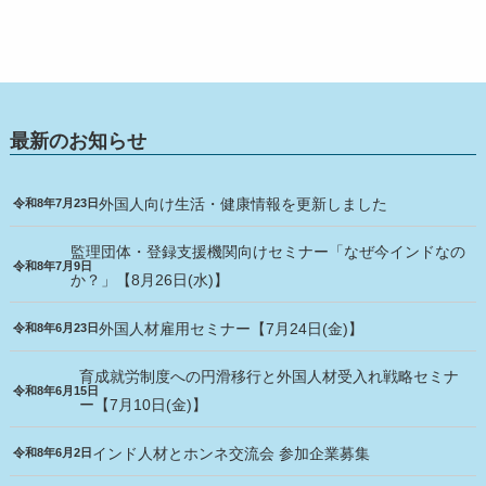
日初日」から伴走する受入体制の中身
在留カードの確認
外国人材の定着を支える「公平な制度」と「個別配
各種お問い合わせ
慮」－茨城県内IT企業の取組事例
最新のお知らせ
言葉より動画で安全を伝える｜精密板金加工会社の
外国人材受入事例
外国人向け生活・健康情報を更新しました
令和8年7月23日
特定技能2号を見据えた育成設計－茨城・笠間の製造
監理団体・登録支援機関向けセミナー「なぜ今インドなの
現場から
令和8年7月9日
か？」【8月26日(水)】
声かけでN3合格、面接段階で住居確保－鍛造メーカ
外国人材雇用セミナー【7月24日(金)】
令和8年6月23日
ーの外国人材受入の工夫
育成就労制度への円滑移行と外国人材受入れ戦略セミナ
建設業の外国人材受入事例｜通訳×全員ミーティング
令和8年6月15日
ー【7月10日(金)】
で舗装現場を変えた取組
インド人材とホンネ交流会 参加企業募集
令和8年6月2日
技能実習生の受け入れ事例：建設会社が実践する