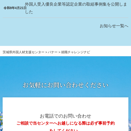
「鶏の日」と安全標識の多言語化
外国人受入優良企業等認定企業の取組事例集を公開しま
令和8年4月21日
した
翻訳アプリでは伝わらない。建設現場が選んだ通訳
運用と安全教育の実務
お知らせ一覧へ
外国人材の受入は「まず日本人が学ぶ」から－従業
員12名の建設会社が実践する定着支援
茨城県外国人材支援センター
>
バナー
>
就職チャレンジナビ
外国人材を日本人と同じ物差しで評価。紹介会社に
頼らない採用を実現した農業法人の仕組み
外国人材の受入体制づくり｜契約書から評価制度ま
お気軽にお問い合わせください
でインドネシア語で整備した農園の事例
外国人IT人材の採用から定着まで｜つくば発IT企業
が築いた受入体制の全体像
お電話でのお問い合わせ
ご相談で当センターへお越しになる際は必ず事前予約
外国人材の採用の取り組みにおける事例
をしてください。