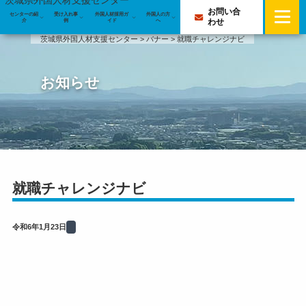
茨城県外国人材支援センター
お問い合
センターの紹
受け入れ事
外国人材採用ガ
外国人の方
センターの紹介
わせ
介
例
イド
へ
茨城県外国人材支援センター
>
バナー
>
就職チャレンジナビ
センターの紹介
受け入れ事例
お知らせ
業務案内
受け入れ事例
外国人材採用ガイド
専門アドバイザーのご紹介
外国人受入優良企業等認定企業の取組事例
外国人材採用ガイド
外国人材の採用・定着を支えるわかる化の実践｜介
企業・団体サポート登録
日本で就労できる在留資格
プライバシーポリシー
護老人保健施設の受入事例
メールマガジン
就職チャレンジナビ
外国人材の募集と採用方法
外国人の方へ
学習時間も試験費用も会社が保障－外国人材に「選
ばれる」介護現場の受入体制
行政書士・社会保険労務士による無料相談会
雇用後の定着に向けたポイント
令和6年1月23日
外国人材が管理職に。全社員共通の評価制度で定着
外国人材受け入れの注意点
を実現した企業の取組
よくある質問
銀行口座開設を企業が直接相談。外国籍社員の「来