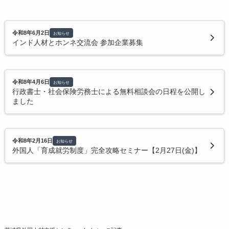
日初日」から伴走する受入体制の中身
在留カードの確認
外国人材の定着を支える「公平な制度」と「個別配
各種お問い合わせ
令和8年6月2日
お知らせ
インド人材とホンネ交流会 参加企業募集
慮」－茨城県内IT企業の取組事例
言葉より動画で安全を伝える｜精密板金加工会社の
外国人材受入事例
令和8年4月6日
お知らせ
行政書士・社会保険労務士による無料相談会の日程を公開し
ました
特定技能2号を見据えた育成設計－茨城・笠間の製造
現場から
令和8年2月16日
お知らせ
声かけでN3合格、面接段階で住居確保－鍛造メーカ
外国人「育成就労制度」完全攻略セミナー【2月27日(金)】
ーの外国人材受入の工夫
建設業の外国人材受入事例｜通訳×全員ミーティング
で舗装現場を変えた取組
技能実習生の受け入れ事例：建設会社が実践する