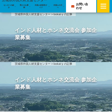
茨城県外国人材支援センター
お問い合
センターの紹
受け入れ事
外国人材採用ガ
外国人の方
センターの紹介
わせ
介
例
イド
へ
茨城県外国人材支援センター
>
lookat-y の記事
センターの紹介
受け入れ事例
インド人材とホンネ交流会 参加企
業務案内
受け入れ事例
外国人材採用ガイド
業募集
専門アドバイザーのご紹介
外国人受入優良企業等認定企業の取組事例
外国人材採用ガイド
外国人材の採用・定着を支えるわかる化の実践｜介
企業・団体サポート登録
日本で就労できる在留資格
プライバシーポリシー
護老人保健施設の受入事例
茨城県外国人材支援センター
>
lookat-y の記事
メールマガジン
外国人材の募集と採用方法
外国人の方へ
学習時間も試験費用も会社が保障－外国人材に「選
ばれる」介護現場の受入体制
インド人材とホンネ交流会 参加企
行政書士・社会保険労務士による無料相談会
雇用後の定着に向けたポイント
業募集
外国人材が管理職に。全社員共通の評価制度で定着
外国人材受け入れの注意点
を実現した企業の取組
よくある質問
銀行口座開設を企業が直接相談。外国籍社員の「来