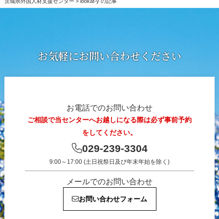
茨城県外国人材支援センター
>
lookat-y の記事
「鶏の日」と安全標識の多言語化
翻訳アプリでは伝わらない。建設現場が選んだ通訳
運用と安全教育の実務
お気軽にお問い合わせください
外国人材の受入は「まず日本人が学ぶ」から－従業
員12名の建設会社が実践する定着支援
外国人材を日本人と同じ物差しで評価。紹介会社に
お電話でのお問い合わせ
頼らない採用を実現した農業法人の仕組み
ご相談で当センターへお越しになる際は必ず事前予約
をしてください。
外国人材の受入体制づくり｜契約書から評価制度ま
029-239-3304
でインドネシア語で整備した農園の事例
9:00～17:00 (土日祝祭日及び年末年始を除く)
外国人IT人材の採用から定着まで｜つくば発IT企業
メールでのお問い合わせ
が築いた受入体制の全体像
お問い合わせフォーム
外国人材の採用の取り組みにおける事例